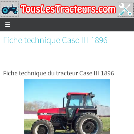
Passer
vers
le
contenu
Fiche technique Case IH 1896
Fiche technique du tracteur Case IH 1896