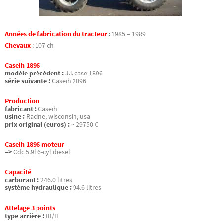
Années de fabrication du tracteur
:
1985 – 1989
Chevaux
:
107 ch
Caseih 1896
modèle précédent :
J.i. case 1896
série suivante :
Caseih 2096
Production
fabricant :
Caseih
usine :
Racine, wisconsin, usa
prix original (euros) :
~ 29750 €
Caseih 1896 moteur
–>
Cdc 5.9l 6-cyl diesel
Capacité
carburant :
246.0 litres
système hydraulique :
94.6 litres
Attelage 3 points
type arrière :
III/II