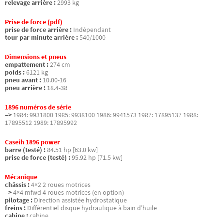
relevage arrière :
2993 kg
Prise de force (pdf)
prise de force arrière :
Indépendant
tour par minute arrière :
540/1000
Dimensions et pneus
empattement :
274 cm
poids :
6121 kg
pneu avant :
10.00-16
pneu arrière :
18.4-38
1896 numéros de série
–>
1984: 9931800 1985: 9938100 1986: 9941573 1987: 17895137 1988:
17895512 1989: 17895992
Caseih 1896 power
barre (testé) :
84.51 hp [63.0 kw]
prise de force (testé) :
95.92 hp [71.5 kw]
Mécanique
châssis :
4×2 2 roues motrices
–>
4×4 mfwd 4 roues motrices (en option)
pilotage :
Direction assistée hydrostatique
freins :
Différentiel disque hydraulique à bain d’huile
cabine :
cabine.