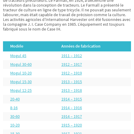
de tracteurs précurseurs. Le Farmall, en 1924, a déclenché une
révolution dans la conception de tracteurs. Le Farmall a présenté le
tracteur de culture en ligne de type tricycle. Il ne pouvait pas seulement
labourer, mais était capable de travail de précision comme la culture.
Les activités agricoles d’International Harvester ont été fusionnées avec
la compagnie J. I. Case Company en 1985. L’équipement est toujours
fabriqué sous le nom de Case IH.
Modèle
Années de fabrication
Mogul 45
1911 – 1912
Mogul 30-60
1912 – 1917
Mogul 10-20
1912 – 1919
Mogul 15-30
1913 – 1915
Mogul 12-25
1913 – 1918
20-40
1914 – 1915
8-16
1914 – 1916
30-60
1914 – 1917
10-20
1915 – 1920
15-30
1917 – 1921