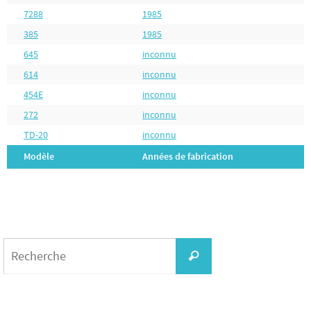
7288
1985
385
1985
645
inconnu
614
inconnu
454E
inconnu
272
inconnu
TD-20
inconnu
Modèle
Années de fabrication
Search
for:
Recherche