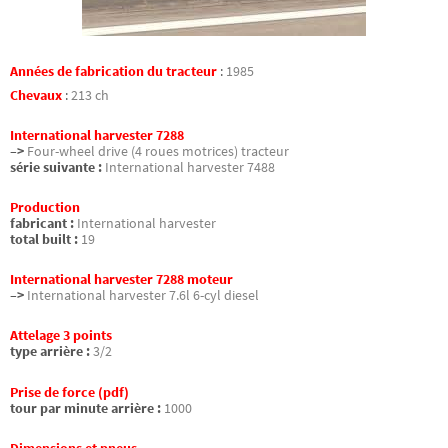
Années de fabrication du tracteur
:
1985
Chevaux
:
213 ch
International harvester 7288
–>
Four-wheel drive (4 roues motrices) tracteur
série suivante :
International harvester 7488
Production
fabricant :
International harvester
total built :
19
International harvester 7288 moteur
–>
International harvester 7.6l 6-cyl diesel
Attelage 3 points
type arrière :
3/2
Prise de force (pdf)
tour par minute arrière :
1000