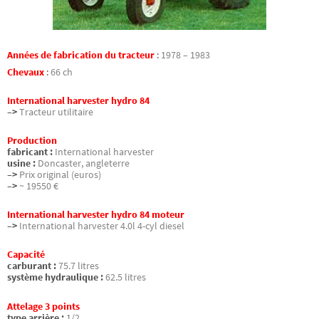
Années de fabrication du tracteur
:
1978 – 1983
Chevaux
:
66 ch
International harvester hydro 84
–>
Tracteur utilitaire
Production
fabricant :
International harvester
usine :
Doncaster, angleterre
–>
Prix original (euros)
–>
~ 19550 €
International harvester hydro 84 moteur
–>
International harvester 4.0l 4-cyl diesel
Capacité
carburant :
75.7 litres
système hydraulique :
62.5 litres
Attelage 3 points
type arrière :
1/2