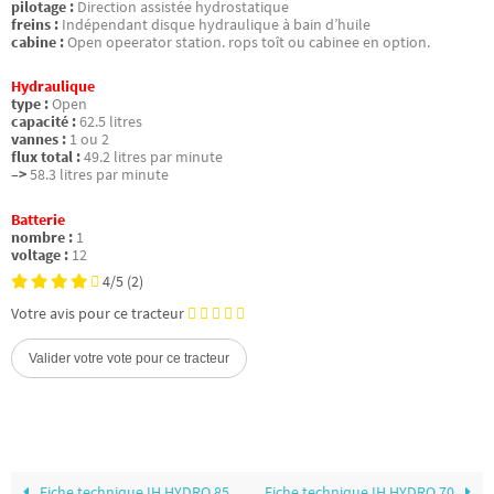
pilotage :
Direction assistée hydrostatique
freins :
Indépendant disque hydraulique à bain d’huile
cabine :
Open opeerator station. rops toît ou cabinee en option.
Hydraulique
type :
Open
capacité :
62.5 litres
vannes :
1 ou 2
flux total :
49.2 litres par minute
–>
58.3 litres par minute
Batterie
nombre :
1
voltage :
12
4/5
(2)
Votre avis pour ce tracteur
Fiche technique IH HYDRO 85
Fiche technique IH HYDRO 70