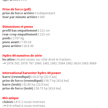
Prise de force (pdf)
prise de force arrière :
Indépendant
tour par minute arrière :
540
Dimensions et pneus
profil bas empattement :
212 cm
row-crop empattement :
215 cm
poids :
2707 kg
pneu avant :
7.50-16
pneu arrière :
16.9-30
Hydro 84 numéros de série
location :
Avant essieu sur côté droit le tracteur.
–>
1978: 501 1979: 787 1980: 1481 1981: 5564 1982: 6014 1983: 8069
International harvester hydro 84 power
barre (revendiqué) :
43.6 hp [32.5 kw]
prise de force (revendiqué) :
58.7 hp [43.8 kw]
barre (testé) :
42.90 hp [32.0 kw]
prise de force (testé) :
58.73 hp [43.8 kw]
Mécanique
châssis :
4×2 2 roues motrices
–>
4×4 mfwd 4 roues motrices