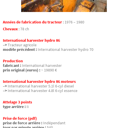
Années de fabrication du tracteur
:
1976 – 1980
Chevaux
:
78 ch
International harvester hydro 86
–>
Tracteur agricole
modèle précédent :
International harvester hydro 70
Production
fabricant :
International harvester
prix original (euros) :
~ 19890 €
International harvester hydro 86 moteurs
–>
International harvester 5.1l 6-cyl diesel
–>
International harvester 4.8l 6-cyl essence
Attelage 3 points
type arrière :
Ii
Prise de force (pdf)
prise de force arrière :
Indépendant
tour par minute arrière :
540