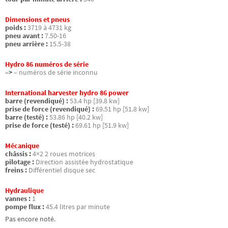
Dimensions et pneus
poids :
3719 à 4731 kg
pneu avant :
7.50-16
pneu arrière :
15.5-38
Hydro 86 numéros de série
–>
– numéros de série inconnu
International harvester hydro 86 power
barre (revendiqué) :
53.4 hp [39.8 kw]
prise de force (revendiqué) :
69.51 hp [51.8 kw]
barre (testé) :
53.86 hp [40.2 kw]
prise de force (testé) :
69.61 hp [51.9 kw]
Mécanique
châssis :
4×2 2 roues motrices
pilotage :
Direction assistée hydrostatique
freins :
Différentiel disque sec
Hydraulique
vannes :
1
pompe flux :
45.4 litres par minute
Pas encore noté.