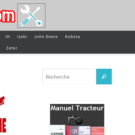
IH
Izeki
John Deere
Kubota
Zetor
Search
Recherche
for: