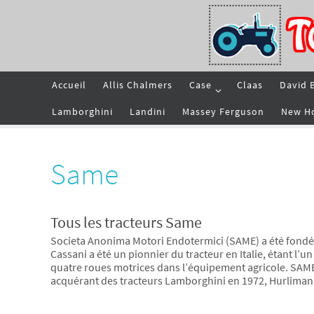
Passer
vers
le
contenu
Passer
Accueil
Allis Chalmers
Case
Claas
David 
vers
le
contenu
Lamborghini
Landini
Massey Ferguson
New H
Same
Tous les tracteurs Same
Societa Anonima Motori Endotermici (SAME) a été fondé
Cassani a été un pionnier du tracteur en Italie, étant l’u
quatre roues motrices dans l’équipement agricole. SAME 
acquérant des tracteurs Lamborghini en 1972, Hurliman