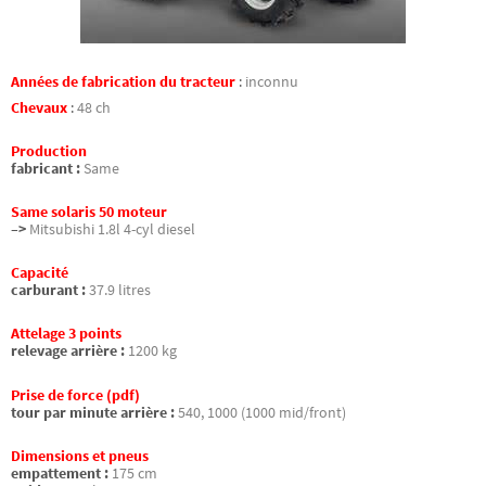
Années de fabrication du tracteur
:
inconnu
Chevaux
:
48 ch
Production
fabricant :
Same
Same solaris 50 moteur
–>
Mitsubishi 1.8l 4-cyl diesel
Capacité
carburant :
37.9 litres
Attelage 3 points
relevage arrière :
1200 kg
Prise de force (pdf)
tour par minute arrière :
540, 1000 (1000 mid/front)
Dimensions et pneus
empattement :
175 cm