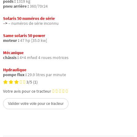
poids :
1319 kg
pneu arrière :
360/70r24
Solaris 50 numéros de série
–>
– numéros de série inconnu
Same solaris 50 power
moteur :
47 hp [35.0 kw]
Mécanique
châssis :
4×4 mfwd 4 roues motrices
Hydraulique
pompe flux :
29.9 litres par minute
3/5
(1)
Votre avis pour ce tracteur