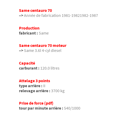
Same centauro 70
–>
Année de fabrication 1981-19821982-1987
Production
fabricant :
Same
Same centauro 70 moteur
–>
Same 3.6l 4-cyl diesel
Capacité
carburant :
120.0 litres
Attelage 3 points
type arrière :
II
relevage arrière :
3700 kg
Prise de force (pdf)
tour par minute arrière :
540/1000