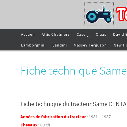
Passer
vers
le
contenu
Passer
Accueil
Allis Chalmers
Case
Claas
David 
vers
le
contenu
Lamborghini
Landini
Massey Ferguson
New H
Fiche technique Sam
Fiche technique du tracteur Same CENT
Années de fabrication du tracteur
:
1981 – 1987
Chevaux
:
69 ch