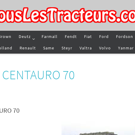
Brown
Deutz
Farmall
Fendt
Fiat
Ford
Fordson
olland
Renault
Same
Steyr
Valtra
Volvo
Yanmar
e CENTAURO 70
AURO 70