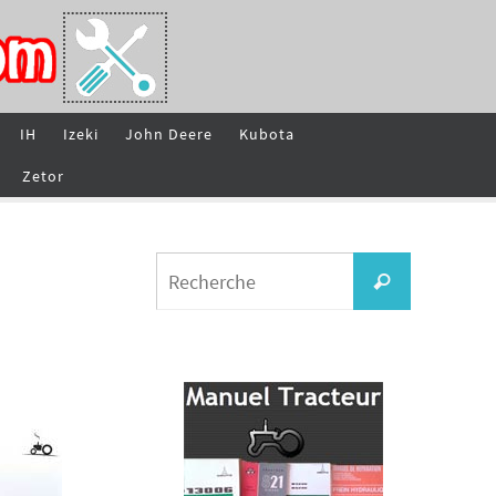
IH
Izeki
John Deere
Kubota
Zetor
Search
Recherche
for: