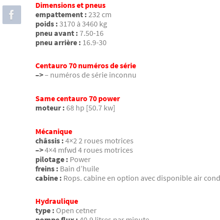
Dimensions et pneus
empattement :
232 cm
poids :
3170 à 3460 kg
pneu avant :
7.50-16
pneu arrière :
16.9-30
Centauro 70 numéros de série
–>
– numéros de série inconnu
Same centauro 70 power
moteur :
68 hp [50.7 kw]
Mécanique
châssis :
4×2 2 roues motrices
–>
4×4 mfwd 4 roues motrices
pilotage :
Power
freins :
Bain d’huile
cabine :
Rops. cabine en option avec disponible air cond
Hydraulique
type :
Open cetner
pompe flux :
40.9 litres par minute