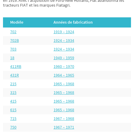
en 1919. Avec l’acquisition de Ford-New Holland, Fiat abandonna les
tracteurs FIAT et les marques Fiatagri.
Modèle
Années de fabrication
702
1919 – 1924
702B
1924 – 1934
703
1924 – 1934
18
1949 – 1959
411RB
1960 – 1970
431R
1964 – 1965
215
1965 – 1968
315
1965 – 1968
415
1965 – 1968
615
1965 – 1968
715
1967 – 1968
750
1967 – 1971