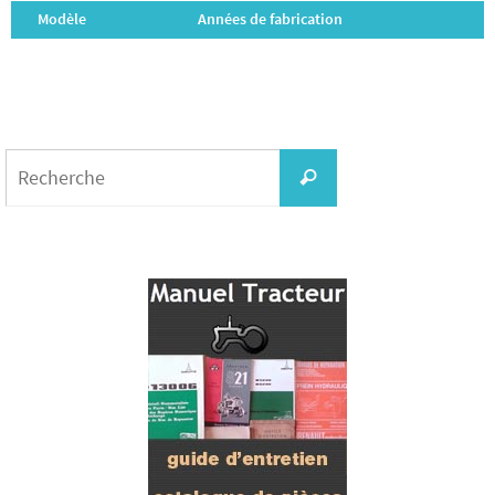
Modèle
Années de fabrication
Search
for:
Recherche