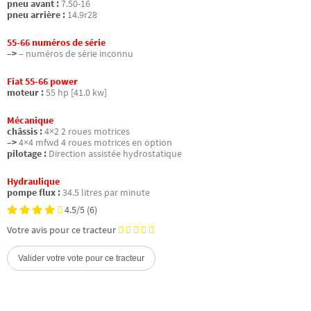
pneu avant :
7.50-16
pneu arrière :
14.9r28
55-66 numéros de série
–>
– numéros de série inconnu
Fiat 55-66 power
moteur :
55 hp [41.0 kw]
Mécanique
châssis :
4×2 2 roues motrices
–>
4×4 mfwd 4 roues motrices en option
pilotage :
Direction assistée hydrostatique
Hydraulique
pompe flux :
34.5 litres par minute
4.5/5
(6)
Votre avis pour ce tracteur