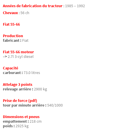
Années de fabrication du tracteur
:
1985 – 1992
Chevaux
:
56 ch
Fiat 55-66
Production
fabricant :
Fiat
Fiat 55-66 moteur
–>
2.7l 3-cyl diesel
Capacité
carburant :
73.0 litres
Attelage 3 points
relevage arrière :
2900 kg
Prise de force (pdf)
tour par minute arrière :
540/1000
Dimensions et pneus
empattement :
218 cm
poids :
2925 kg