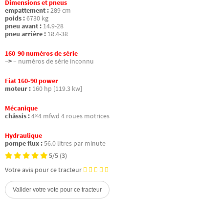
Dimensions et pneus
empattement :
289 cm
poids :
6730 kg
pneu avant :
14.9-28
pneu arrière :
18.4-38
160-90 numéros de série
–>
– numéros de série inconnu
Fiat 160-90 power
moteur :
160 hp [119.3 kw]
Mécanique
châssis :
4×4 mfwd 4 roues motrices
Hydraulique
pompe flux :
56.0 litres par minute
5/5
(3)
Votre avis pour ce tracteur