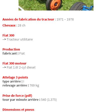
Années de fabrication du tracteur
:
1971 – 1978
Chevaux
:
28 ch
Fiat 300
–>
Tracteur utilitaire
Production
fabricant :
Fiat
Fiat 300 moteur
–>
Fiat 1.6l 2-cyl diesel
Attelage 3 points
type arrière :
I
relevage arrière :
769 kg
Prise de force (pdf)
tour par minute arrière :
540 (1.375)
Dimensions et pneus