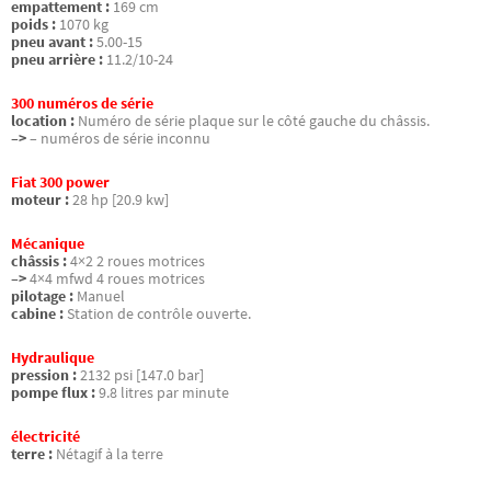
empattement :
169 cm
poids :
1070 kg
pneu avant :
5.00-15
pneu arrière :
11.2/10-24
300 numéros de série
location :
Numéro de série plaque sur le côté gauche du châssis.
–>
– numéros de série inconnu
Fiat 300 power
moteur :
28 hp [20.9 kw]
Mécanique
châssis :
4×2 2 roues motrices
–>
4×4 mfwd 4 roues motrices
pilotage :
Manuel
cabine :
Station de contrôle ouverte.
Hydraulique
pression :
2132 psi [147.0 bar]
pompe flux :
9.8 litres par minute
électricité
terre :
Nétagif à la terre