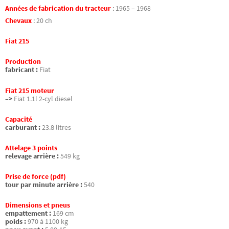
Années de fabrication du tracteur
:
1965 – 1968
Chevaux
:
20 ch
Fiat 215
Production
fabricant :
Fiat
Fiat 215 moteur
–>
Fiat 1.1l 2-cyl diesel
Capacité
carburant :
23.8 litres
Attelage 3 points
relevage arrière :
549 kg
Prise de force (pdf)
tour par minute arrière :
540
Dimensions et pneus
empattement :
169 cm
poids :
970 à 1100 kg