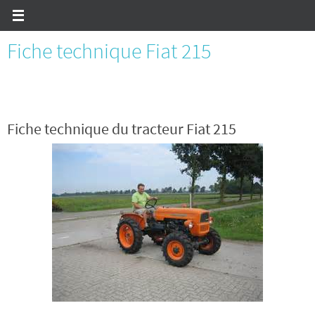
Passer
vers
le
contenu
Fiche technique Fiat 215
Fiche technique du tracteur Fiat 215