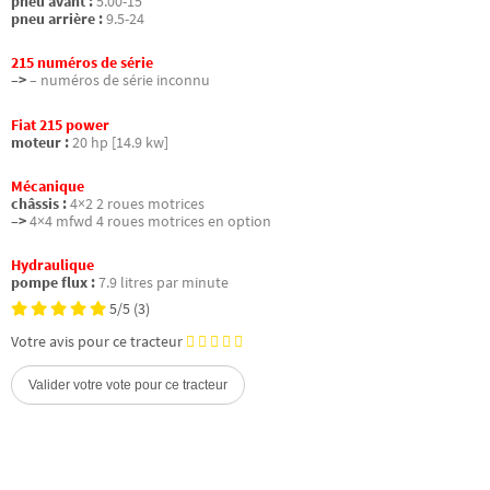
pneu avant :
5.00-15
pneu arrière :
9.5-24
215 numéros de série
–>
– numéros de série inconnu
Fiat 215 power
moteur :
20 hp [14.9 kw]
Mécanique
châssis :
4×2 2 roues motrices
–>
4×4 mfwd 4 roues motrices en option
Hydraulique
pompe flux :
7.9 litres par minute
5/5
(3)
Votre avis pour ce tracteur