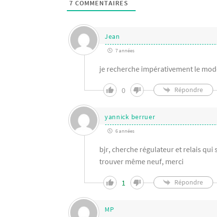
7
COMMENTAIRES
Jean
7 années
je recherche impérativement le modè
0
Répondre
yannick berruer
6 années
bjr, cherche régulateur et relais qui 
trouver même neuf, merci
1
Répondre
MP