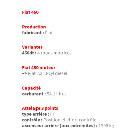
Fiat 450
Production
fabricant :
Fiat
Variantes
450dt :
4 roues motrices
Fiat 450 moteur
–>
Fiat 2.3l 3-cyl diesel
Capacité
carburant :
54.1 litres
Attelage 3 points
type arrière :
Ii/i
contrôle :
Position et effort contrôle
ascenseur arrière (aux extremités) :
1399 kg