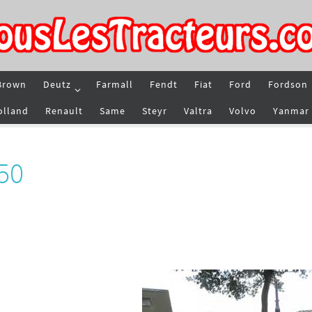
Brown
Deutz
Farmall
Fendt
Fiat
Ford
Fordson
olland
Renault
Same
Steyr
Valtra
Volvo
Yanmar
50