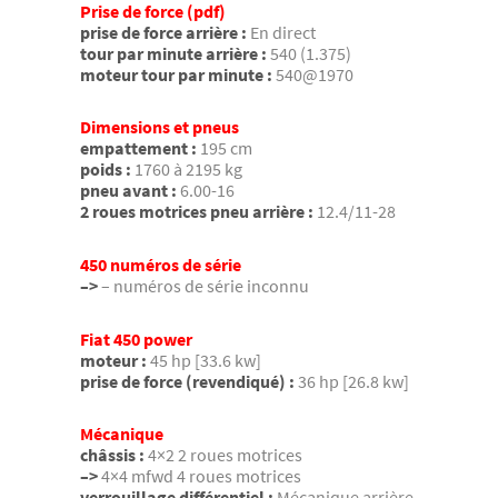
Prise de force (pdf)
prise de force arrière :
En direct
tour par minute arrière :
540 (1.375)
moteur tour par minute :
540@1970
Dimensions et pneus
empattement :
195 cm
poids :
1760 à 2195 kg
pneu avant :
6.00-16
2 roues motrices pneu arrière :
12.4/11-28
450 numéros de série
–>
– numéros de série inconnu
Fiat 450 power
moteur :
45 hp [33.6 kw]
prise de force (revendiqué) :
36 hp [26.8 kw]
Mécanique
châssis :
4×2 2 roues motrices
–>
4×4 mfwd 4 roues motrices
verrouillage différentiel :
Mécanique arrière