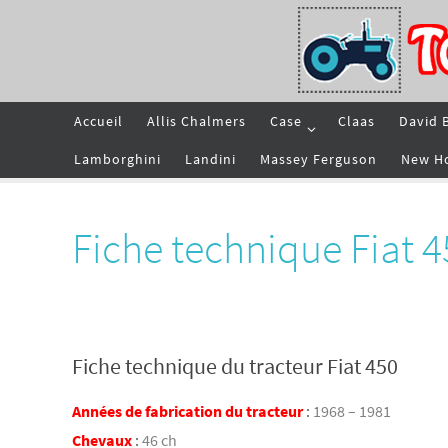
Passer
vers
le
contenu
Passer
Accueil
Allis Chalmers
Case
Claas
David 
vers
le
contenu
Lamborghini
Landini
Massey Ferguson
New H
Fiche technique Fiat 4
Fiche technique du tracteur Fiat 450
Années de fabrication du tracteur
:
1968 – 1981
Chevaux
:
46 ch