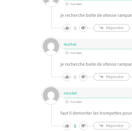
4 années
je recherche boite de vitesse rampa
0
Répondre
michel
4 années
je recherche boite de vitesse rampa
0
Répondre
nicolet
4 années
faut il demonter les trompettes pour 
5
Répondre