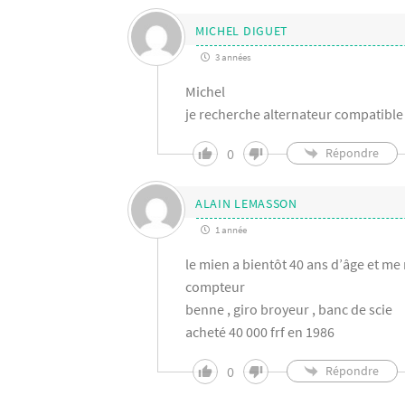
MICHEL DIGUET
3 années
Michel
je recherche alternateur compatible
0
Répondre
ALAIN LEMASSON
1 année
le mien a bientôt 40 ans d’âge et me
compteur
benne , giro broyeur , banc de scie
acheté 40 000 frf en 1986
0
Répondre