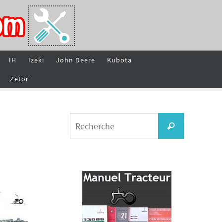
IH
Izeki
John Deere
Kubota
Zetor
Search
Recherche
for: