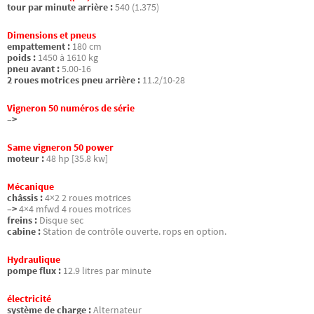
tour par minute arrière :
540 (1.375)
Dimensions et pneus
empattement :
180 cm
poids :
1450 à 1610 kg
pneu avant :
5.00-16
2 roues motrices pneu arrière :
11.2/10-28
Vigneron 50 numéros de série
–>
Same vigneron 50 power
moteur :
48 hp [35.8 kw]
Mécanique
châssis :
4×2 2 roues motrices
–>
4×4 mfwd 4 roues motrices
freins :
Disque sec
cabine :
Station de contrôle ouverte. rops en option.
Hydraulique
pompe flux :
12.9 litres par minute
électricité
système de charge :
Alternateur