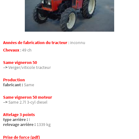
Années de fabrication du tracteur
:
inconnu
Chevaux
:
49 ch
Same vigneron 50
–>
Verger/viticole tracteur
Production
fabricant :
Same
Same vigneron 50 moteur
–>
Same 2.7l 3-cyl diesel
Attelage 3 points
type arrière :
I
relevage arrière :
1339 kg
Prise de force (pdf)