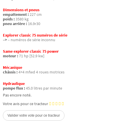
Dimensions et pneus
empattement :
227 cm
poids :
3580 kg
pneu arrière :
16.9r30
Explorer classic 75 numéros de série
–>
– numéros de série inconnu
Same explorer classic 75 power
moteur :
71 hp [52.9 kw]
Mécanique
châssis :
4×4 mfwd 4 roues motrices
Hydraulique
pompe flux :
45.0 litres par minute
Pas encore noté.
Votre avis pour ce tracteur