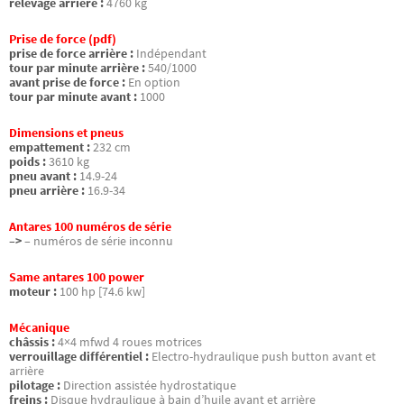
relevage arrière :
4760 kg
Prise de force (pdf)
prise de force arrière :
Indépendant
tour par minute arrière :
540/1000
avant prise de force :
En option
tour par minute avant :
1000
Dimensions et pneus
empattement :
232 cm
poids :
3610 kg
pneu avant :
14.9-24
pneu arrière :
16.9-34
Antares 100 numéros de série
–>
– numéros de série inconnu
Same antares 100 power
moteur :
100 hp [74.6 kw]
Mécanique
châssis :
4×4 mfwd 4 roues motrices
verrouillage différentiel :
Electro-hydraulique push button avant et
arrière
pilotage :
Direction assistée hydrostatique
freins :
Disque hydraulique à bain d’huile avant et arrière