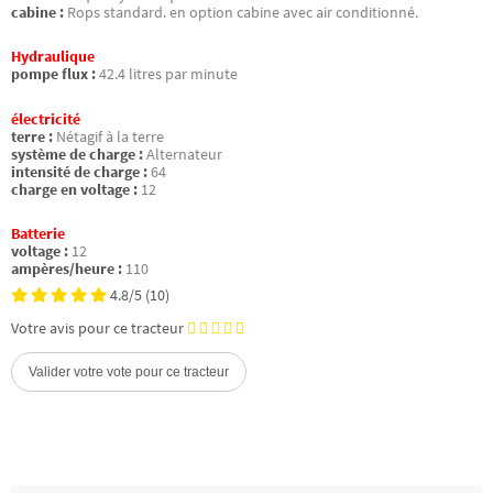
cabine :
Rops standard. en option cabine avec air conditionné.
Hydraulique
pompe flux :
42.4 litres par minute
électricité
terre :
Nétagif à la terre
système de charge :
Alternateur
intensité de charge :
64
charge en voltage :
12
Batterie
voltage :
12
ampères/heure :
110
4.8/5
(10)
Votre avis pour ce tracteur