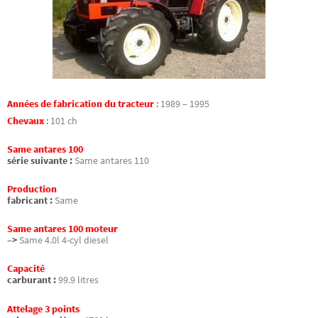
Années de fabrication du tracteur
:
1989 – 1995
Chevaux
:
101 ch
Same antares 100
série suivante :
Same antares 110
Production
fabricant :
Same
Same antares 100 moteur
–>
Same 4.0l 4-cyl diesel
Capacité
carburant :
99.9 litres
Attelage 3 points