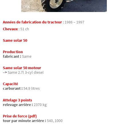
Années de fabrication du tracteur
:
1986 – 1997
Chevaux
:
51 ch
Same solar 50
Production
fabricant :
Same
Same solar 50 moteur
–>
Same 2.7l 3-cyl diesel
Capacité
carburant :
54.9 litres
Attelage 3 points
relevage arrière :
2370 kg
Prise de force (pdf)
tour par minute arrière :
540, 1000