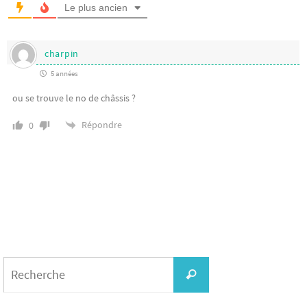
Le plus ancien
charpin
5 années
ou se trouve le no de châssis ?
Répondre
0
Search
for:
Recherche