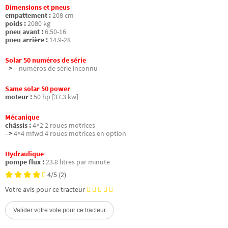
Dimensions et pneus
empattement :
208 cm
poids :
2080 kg
pneu avant :
6.50-16
pneu arrière :
14.9-28
Solar 50 numéros de série
–>
– numéros de série inconnu
Same solar 50 power
moteur :
50 hp [37.3 kw]
Mécanique
châssis :
4×2 2 roues motrices
–>
4×4 mfwd 4 roues motrices en option
Hydraulique
pompe flux :
23.8 litres par minute
4/5
(2)
Votre avis pour ce tracteur