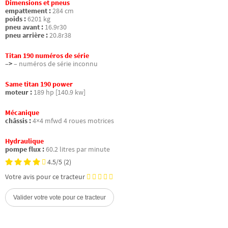
Dimensions et pneus
empattement :
284 cm
poids :
6201 kg
pneu avant :
16.9r30
pneu arrière :
20.8r38
Titan 190 numéros de série
–>
– numéros de série inconnu
Same titan 190 power
moteur :
189 hp [140.9 kw]
Mécanique
châssis :
4×4 mfwd 4 roues motrices
Hydraulique
pompe flux :
60.2 litres par minute
4.5/5
(2)
Votre avis pour ce tracteur