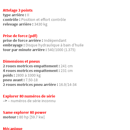
Attelage 3 points
type arrière :
II
contrôle :
Position et effort contrôle
relevage arrière :
3430 kg
Prise de force (pdf)
prise de force arrière :
Indépendant
embrayage :
Disque hydraulique à bain d’huile
tour par minute arrière :
540/1000 (1.375)
Dimensions et pneus
2 roues motrices empattement :
241 cm
4 roues motrices empattement :
231 cm
poids :
2800 à 3300 kg
pneu avant :
7.50-18
2 roues motrices pneu arrière :
16.9/14-34
Explorer 80 numéros de série
–>
– numéros de série inconnu
Same explorer 80 power
moteur :
80 hp [59.7 kw]
Mécanique