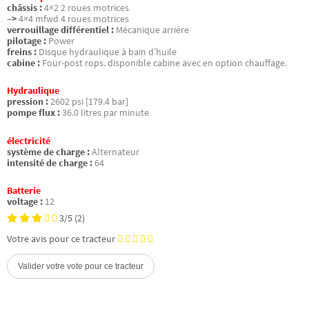
châssis :
4×2 2 roues motrices
–>
4×4 mfwd 4 roues motrices
verrouillage différentiel :
Mécanique arrière
pilotage :
Power
freins :
Disque hydraulique à bain d’huile
cabine :
Four-post rops. disponible cabine avec en option chauffage.
Hydraulique
pression :
2602 psi [179.4 bar]
pompe flux :
36.0 litres par minute
électricité
système de charge :
Alternateur
intensité de charge :
64
Batterie
voltage :
12
3/5
(2)
Votre avis pour ce tracteur