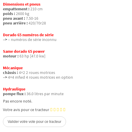
Dimensions et pneus
empattement :
210 cm
poids :
2600 kg
pneu avant :
7.50-16
pneu arrière :
420/70r28
Dorado 65 numéros de série
–>
– numéros de série inconnu
Same dorado 65 power
moteur :
63 hp [47.0 kw]
Mécanique
châssis :
4×2 2 roues motrices
–>
4×4 mfwd 4 roues motrices en option
Hydraulique
pompe flux :
36.0 litres par minute
Pas encore noté.
Votre avis pour ce tracteur