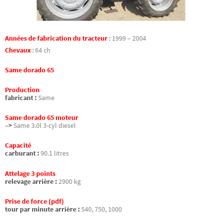
Années de fabrication du tracteur
:
1999 – 2004
Chevaux
:
64 ch
Same dorado 65
Production
fabricant :
Same
Same dorado 65 moteur
–>
Same 3.0l 3-cyl diesel
Capacité
carburant :
90.1 litres
Attelage 3 points
relevage arrière :
2900 kg
Prise de force (pdf)
tour par minute arrière :
540, 750, 1000