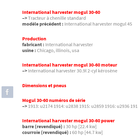
International harvester mogul 30-60
–>
Tracteur à chenille standard
modèle précédent :
International harvester mogul 45
Production
fabricant :
International harvester
usine :
Chicago, illinois, usa
International harvester mogul 30-60 moteur
–>
International harvester 30.9l 2-cyl kérosène
Dimensions et pneus
Mogul 30-60 numéros de série
–>
1913: u2174 1914: u2838 1915: u2859 1916: u2936 1917
International harvester mogul 30-60 power
barre (revendiqué) :
30 hp [22.4 kw]
courroie (revendiqué) :
60 hp [44.7 kw]