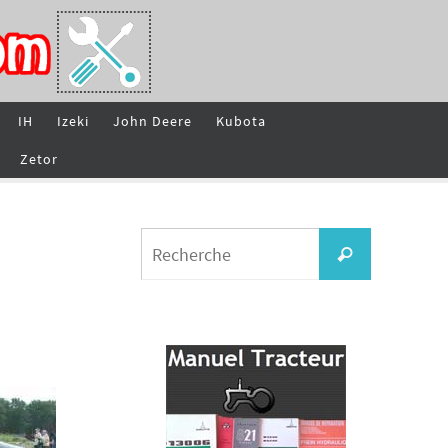
IH
Izeki
John Deere
Kubota
Zetor
Search
Recherche
for: