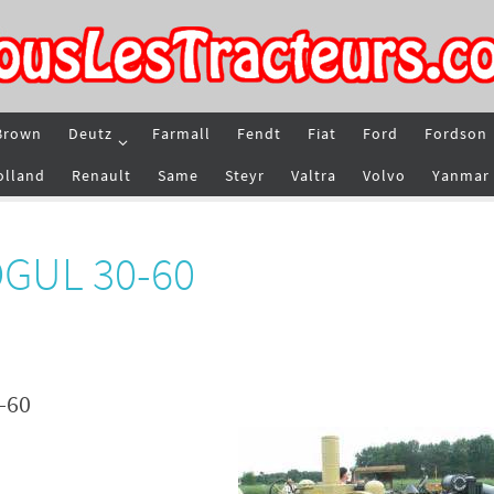
Brown
Deutz
Farmall
Fendt
Fiat
Ford
Fordson
olland
Renault
Same
Steyr
Valtra
Volvo
Yanmar
OGUL 30-60
-60