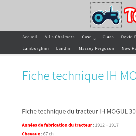
Passer
vers
le
contenu
Passer
Accueil
Allis Chalmers
Case
Claas
David 
vers
le
contenu
Lamborghini
Landini
Massey Ferguson
New H
Fiche technique IH M
Fiche technique du tracteur IH MOGUL 30
Années de fabrication du tracteur
:
1912 – 1917
Chevaux
:
67 ch