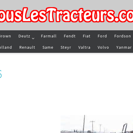
Brown
Deutz
Farmall
Fendt
Fiat
Ford
Fordson
olland
Renault
Same
Steyr
Valtra
Volvo
Yanmar
6