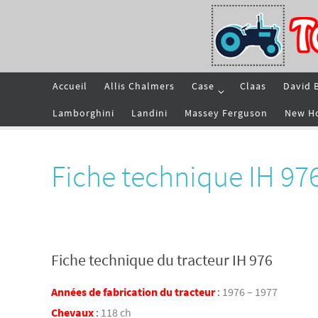
Passer
vers
le
contenu
Passer
Accueil
Allis Chalmers
Case
Claas
David 
vers
le
contenu
Lamborghini
Landini
Massey Ferguson
New H
Fiche technique IH 97
Fiche technique du tracteur IH 976
Années de fabrication du tracteur
:
1976 – 1977
Chevaux
:
118 ch