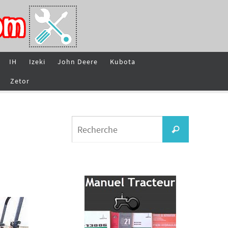
IH
Izeki
John Deere
Kubota
Zetor
Search
Recherche
for: