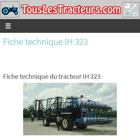
Passer
vers
le
contenu
Fiche technique IH 323
Fiche technique du tracteur IH 323