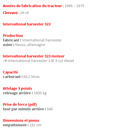
Années de fabrication du tracteur
:
1966 – 1975
Chevaux
:
26 ch
International harvester 323
Production
fabricant :
International harvester
usine :
Neuss, allemagne
International harvester 323 moteur
–>
International harvester 1.8l 3-cyl diesel
Capacité
carburant :
60.2 litres
Attelage 3 points
relevage arrière :
1600 kg
Prise de force (pdf)
tour par minute arrière :
540
Dimensions et pneus
empattement :
181 cm