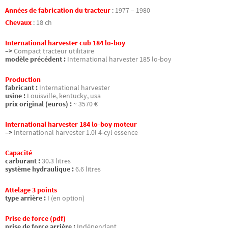
Années de fabrication du tracteur
:
1977 – 1980
Chevaux
:
18 ch
International harvester cub 184 lo-boy
–>
Compact tracteur utilitaire
modèle précédent :
International harvester 185 lo-boy
Production
fabricant :
International harvester
usine :
Louisville, kentucky, usa
prix original (euros) :
~ 3570 €
International harvester 184 lo-boy moteur
–>
International harvester 1.0l 4-cyl essence
Capacité
carburant :
30.3 litres
système hydraulique :
6.6 litres
Attelage 3 points
type arrière :
I (en option)
Prise de force (pdf)
prise de force arrière :
Indépendant