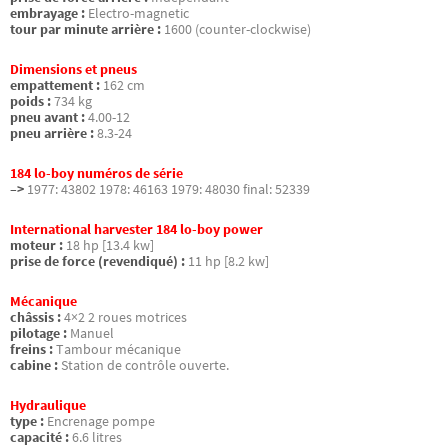
embrayage :
Electro-magnetic
tour par minute arrière :
1600 (counter-clockwise)
Dimensions et pneus
empattement :
162 cm
poids :
734 kg
pneu avant :
4.00-12
pneu arrière :
8.3-24
184 lo-boy numéros de série
–>
1977: 43802 1978: 46163 1979: 48030 final: 52339
International harvester 184 lo-boy power
moteur :
18 hp [13.4 kw]
prise de force (revendiqué) :
11 hp [8.2 kw]
Mécanique
châssis :
4×2 2 roues motrices
pilotage :
Manuel
freins :
Tambour mécanique
cabine :
Station de contrôle ouverte.
Hydraulique
type :
Encrenage pompe
capacité :
6.6 litres