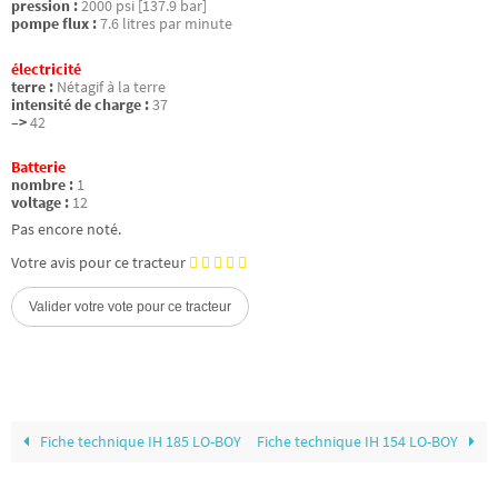
pression :
2000 psi [137.9 bar]
pompe flux :
7.6 litres par minute
électricité
terre :
Nétagif à la terre
intensité de charge :
37
–>
42
Batterie
nombre :
1
voltage :
12
Pas encore noté.
Votre avis pour ce tracteur
Fiche technique IH 185 LO-BOY
Fiche technique IH 154 LO-BOY