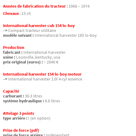
Années de fabrication du tracteur
:
1968 – 1974
Chevaux
:
15 ch
International harvester cub 154 lo-boy
–>
Compact tracteur utilitaire
modèle suivant :
International harvester 185 lo-boy
Production
fabricant :
International harvester
usine :
Louisville, kentucky, usa
prix original (euros) :
~ 2040 €
International harvester 154 lo-boy moteur
–>
International harvester 1.0l 4-cyl essence
Capacité
carburant :
30.3 litres
système hydraulique :
6.6 litres
Attelage 3 points
type arrière :
I (en option)
Prise de force (pdf)
prise de force arrière :
Indépendant