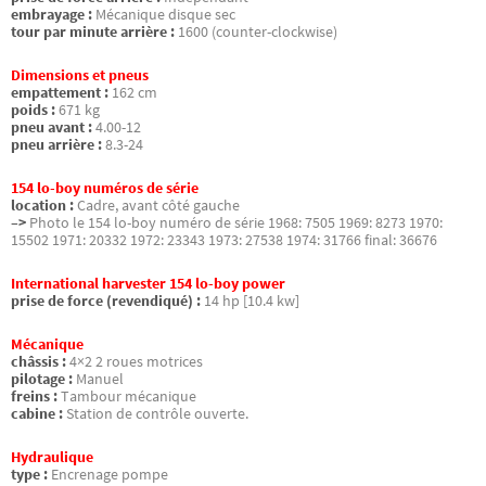
embrayage :
Mécanique disque sec
tour par minute arrière :
1600 (counter-clockwise)
Dimensions et pneus
empattement :
162 cm
poids :
671 kg
pneu avant :
4.00-12
pneu arrière :
8.3-24
154 lo-boy numéros de série
location :
Cadre, avant côté gauche
–>
Photo le 154 lo-boy numéro de série 1968: 7505 1969: 8273 1970:
15502 1971: 20332 1972: 23343 1973: 27538 1974: 31766 final: 36676
International harvester 154 lo-boy power
prise de force (revendiqué) :
14 hp [10.4 kw]
Mécanique
châssis :
4×2 2 roues motrices
pilotage :
Manuel
freins :
Tambour mécanique
cabine :
Station de contrôle ouverte.
Hydraulique
type :
Encrenage pompe