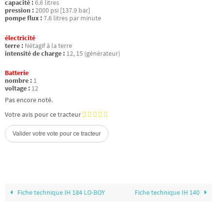
capacité :
6.6 litres
pression :
2000 psi [137.9 bar]
pompe flux :
7.6 litres par minute
électricité
terre :
Nétagif à la terre
intensité de charge :
12, 15 (générateur)
Batterie
nombre :
1
voltage :
12
Pas encore noté.
Votre avis pour ce tracteur
Fiche technique IH 184 LO-BOY
Fiche technique IH 140