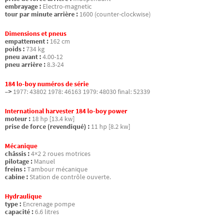
embrayage :
Electro-magnetic
tour par minute arrière :
1600 (counter-clockwise)
Dimensions et pneus
empattement :
162 cm
poids :
734 kg
pneu avant :
4.00-12
pneu arrière :
8.3-24
184 lo-boy numéros de série
–>
1977: 43802 1978: 46163 1979: 48030 final: 52339
International harvester 184 lo-boy power
moteur :
18 hp [13.4 kw]
prise de force (revendiqué) :
11 hp [8.2 kw]
Mécanique
châssis :
4×2 2 roues motrices
pilotage :
Manuel
freins :
Tambour mécanique
cabine :
Station de contrôle ouverte.
Hydraulique
type :
Encrenage pompe
capacité :
6.6 litres