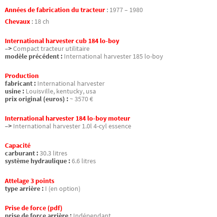
Années de fabrication du tracteur
:
1977 – 1980
Chevaux
:
18 ch
International harvester cub 184 lo-boy
–>
Compact tracteur utilitaire
modèle précédent :
International harvester 185 lo-boy
Production
fabricant :
International harvester
usine :
Louisville, kentucky, usa
prix original (euros) :
~ 3570 €
International harvester 184 lo-boy moteur
–>
International harvester 1.0l 4-cyl essence
Capacité
carburant :
30.3 litres
système hydraulique :
6.6 litres
Attelage 3 points
type arrière :
I (en option)
Prise de force (pdf)
prise de force arrière :
Indépendant