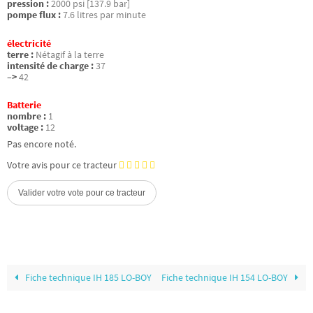
pression :
2000 psi [137.9 bar]
pompe flux :
7.6 litres par minute
électricité
terre :
Nétagif à la terre
intensité de charge :
37
–>
42
Batterie
nombre :
1
voltage :
12
Pas encore noté.
Votre avis pour ce tracteur
Fiche technique IH 185 LO-BOY
Fiche technique IH 154 LO-BOY