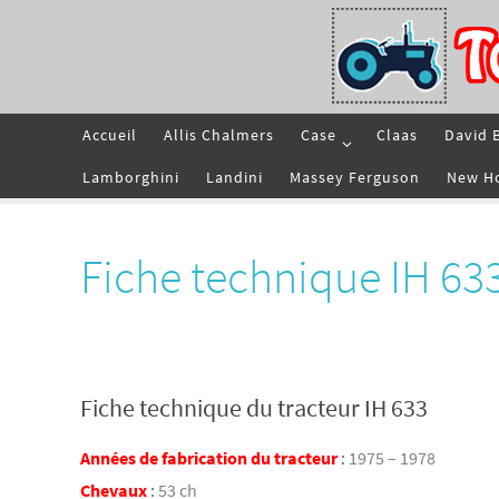
Passer
vers
le
contenu
Passer
Accueil
Allis Chalmers
Case
Claas
David 
vers
le
contenu
Lamborghini
Landini
Massey Ferguson
New H
Fiche technique IH 63
Fiche technique du tracteur IH 633
Années de fabrication du tracteur
:
1975 – 1978
Chevaux
:
53 ch