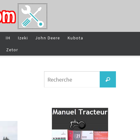
IH
Izeki
John Deere
Kubota
Zetor
Search
Recherche
for: