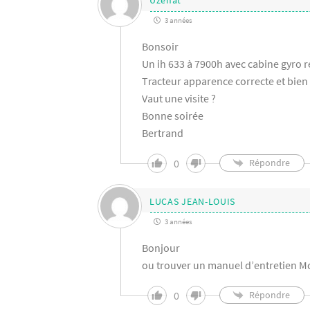
3 années
Bonsoir
Un ih 633 à 7900h avec cabine gyro 
Tracteur apparence correcte et bien
Vaut une visite ?
Bonne soirée
Bertrand
0
Répondre
LUCAS JEAN-LOUIS
3 années
Bonjour
ou trouver un manuel d’entretien M
0
Répondre