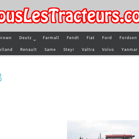
Brown
Deutz
Farmall
Fendt
Fiat
Ford
Fordson
olland
Renault
Same
Steyr
Valtra
Volvo
Yanmar
3