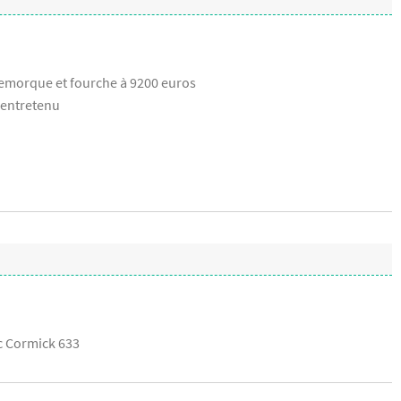
remorque et fourche à 9200 euros
 entretenu
c Cormick 633