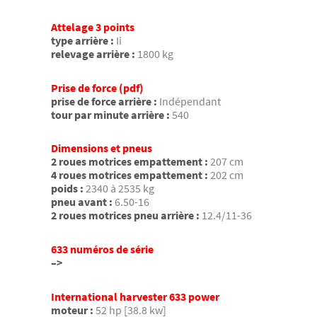
Attelage 3 points
type arrière :
Ii
relevage arrière :
1800 kg
Prise de force (pdf)
prise de force arrière :
Indépendant
tour par minute arrière :
540
Dimensions et pneus
2 roues motrices empattement :
207 cm
4 roues motrices empattement :
202 cm
poids :
2340 à 2535 kg
pneu avant :
6.50-16
2 roues motrices pneu arrière :
12.4/11-36
633 numéros de série
–>
International harvester 633 power
moteur :
52 hp [38.8 kw]