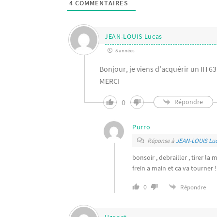
4
COMMENTAIRES
JEAN-LOUIS Lucas
5 années
Bonjour, je viens d’acquérir un IH 6
MERCI
0
Répondre
Purro
Réponse à
JEAN-LOUIS Lu
bonsoir , debrailler , tirer l
frein a main et ca va tourner !
0
Répondre
Uzenat