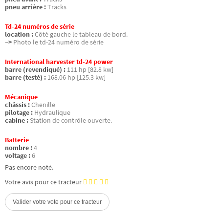
pneu arrière :
Tracks
Td-24 numéros de série
location :
Côté gauche le tableau de bord.
–>
Photo le td-24 numéro de série
International harvester td-24 power
barre (revendiqué) :
111 hp [82.8 kw]
barre (testé) :
168.06 hp [125.3 kw]
Mécanique
châssis :
Chenille
pilotage :
Hydraulique
cabine :
Station de contrôle ouverte.
Batterie
nombre :
4
voltage :
6
Pas encore noté.
Votre avis pour ce tracteur