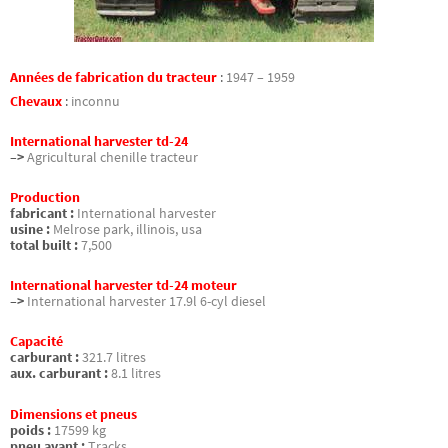
Années de fabrication du tracteur
:
1947 – 1959
Chevaux
:
inconnu
International harvester td-24
–>
Agricultural chenille tracteur
Production
fabricant :
International harvester
usine :
Melrose park, illinois, usa
total built :
7,500
International harvester td-24 moteur
–>
International harvester 17.9l 6-cyl diesel
Capacité
carburant :
321.7 litres
aux. carburant :
8.1 litres
Dimensions et pneus
poids :
17599 kg
pneu avant :
Tracks