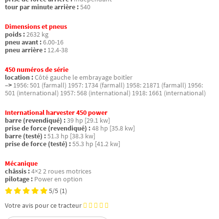
tour par minute arrière :
540
Dimensions et pneus
poids :
2632 kg
pneu avant :
6.00-16
pneu arrière :
12.4-38
450 numéros de série
location :
Côté gauche le embrayage boitîer
–>
1956: 501 (farmall) 1957: 1734 (farmall) 1958: 21871 (farmall) 1956:
501 (international) 1957: 568 (international) 1918: 1661 (international)
International harvester 450 power
barre (revendiqué) :
39 hp [29.1 kw]
prise de force (revendiqué) :
48 hp [35.8 kw]
barre (testé) :
51.3 hp [38.3 kw]
prise de force (testé) :
55.3 hp [41.2 kw]
Mécanique
châssis :
4×2 2 roues motrices
pilotage :
Power en option
5/5
(1)
Votre avis pour ce tracteur