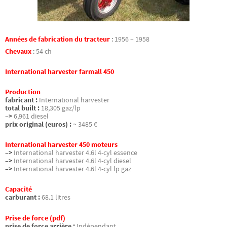
Années de fabrication du tracteur
:
1956 – 1958
Chevaux
:
54 ch
International harvester farmall 450
Production
fabricant :
International harvester
total built :
18,305 gaz/lp
–>
6,961 diesel
prix original (euros) :
~ 3485 €
International harvester 450 moteurs
–>
International harvester 4.6l 4-cyl essence
–>
International harvester 4.6l 4-cyl diesel
–>
International harvester 4.6l 4-cyl lp gaz
Capacité
carburant :
68.1 litres
Prise de force (pdf)
prise de force arrière :
Indépendant