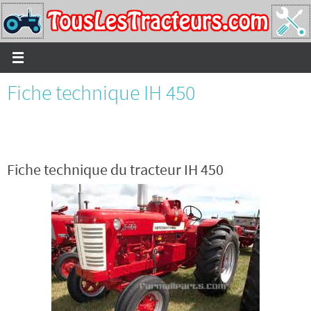
Passer
vers
le
contenu
Fiche technique IH 450
Fiche technique du tracteur IH 450