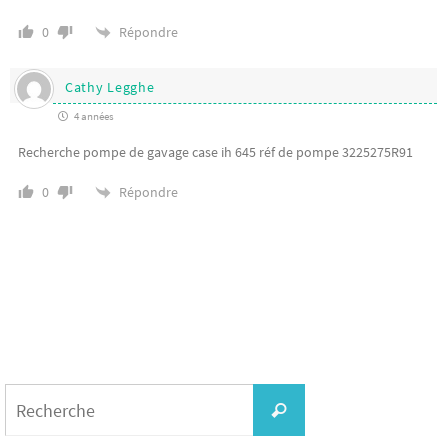
Répondre
0
Cathy Legghe
4 années
Recherche pompe de gavage case ih 645 réf de pompe 3225275R91
Répondre
0
Search
for:
Recherche