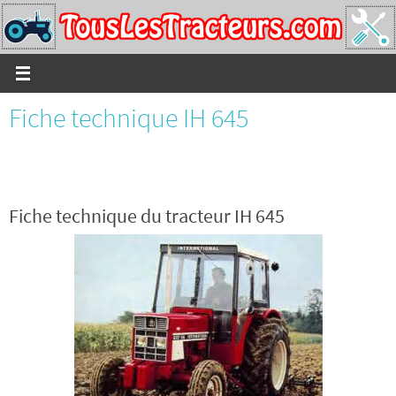
Passer
vers
le
contenu
Fiche technique IH 645
Fiche technique du tracteur IH 645