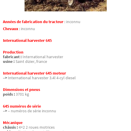
Années de fabrication du tracteur
:
inconnu
Chevaux
:
inconnu
International harvester 645
Production
fabricant :
International harvester
usine :
Saint dizier, france
International harvester 645 moteur
–>
International harvester 3.4l 4-cyl diesel
Dimensions et pneus
poids :
3701 kg
645 numéros de série
–>
– numéros de série inconnu
Mécanique
châssis :
4×2 2 roues motrices