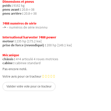
Dimensions et pneus
poids :
9162 kg
pneu avant :
20.8-r-38
pneu arrière :
20.8-r-38
7488 numéros de série
–>
– numéros de série inconnu
International harvester 7488 power
moteur :
235 hp [175.2 kw]
prise de force (revendiqué) :
200 hp [149.1 kw]
Mécanique
châssis :
4×4 articulé 4 roues motrices
cabine :
cabinee standard
Pas encore noté.
Votre avis pour ce tracteur