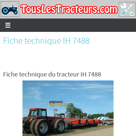
Passer
vers
le
contenu
Fiche technique IH 7488
Fiche technique du tracteur IH 7488