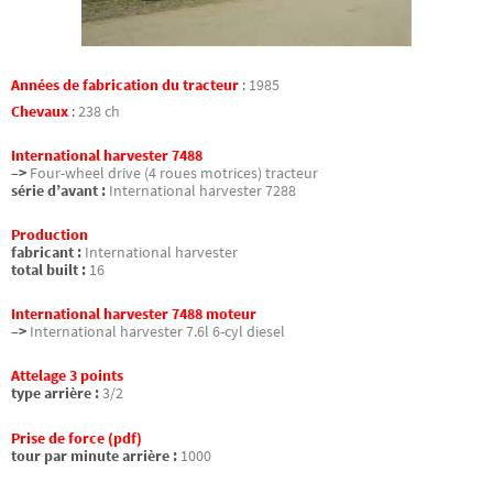
Années de fabrication du tracteur
:
1985
Chevaux
:
238 ch
International harvester 7488
–>
Four-wheel drive (4 roues motrices) tracteur
série d’avant :
International harvester 7288
Production
fabricant :
International harvester
total built :
16
International harvester 7488 moteur
–>
International harvester 7.6l 6-cyl diesel
Attelage 3 points
type arrière :
3/2
Prise de force (pdf)
tour par minute arrière :
1000