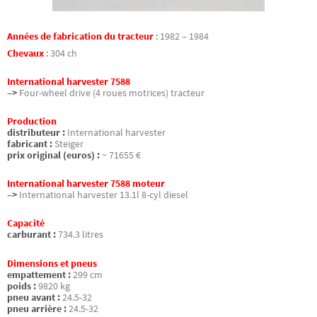
Années de fabrication du tracteur
:
1982 – 1984
Chevaux
:
304 ch
International harvester 7588
–>
Four-wheel drive (4 roues motrices) tracteur
Production
distributeur :
International harvester
fabricant :
Steiger
prix original (euros) :
~ 71655 €
International harvester 7588 moteur
–>
International harvester 13.1l 8-cyl diesel
Capacité
carburant :
734.3 litres
Dimensions et pneus
empattement :
299 cm
poids :
9820 kg
pneu avant :
24.5-32
pneu arrière :
24.5-32