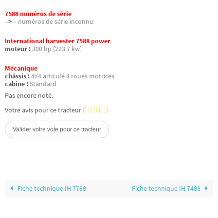
7588 numéros de série
–>
– numéros de série inconnu
International harvester 7588 power
moteur :
300 hp [223.7 kw]
Mécanique
châssis :
4×4 articulé 4 roues motrices
cabine :
Standard
Pas encore noté.
Votre avis pour ce tracteur
Fiche technique IH 7788
Fiche technique IH 7488