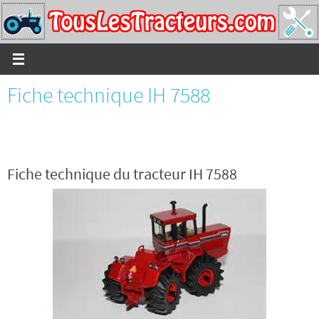
Passer
vers
le
contenu
Fiche technique IH 7588
Fiche technique du tracteur IH 7588