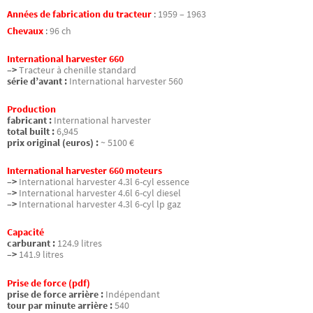
Années de fabrication du tracteur
:
1959 – 1963
Chevaux
:
96 ch
International harvester 660
–>
Tracteur à chenille standard
série d’avant :
International harvester 560
Production
fabricant :
International harvester
total built :
6,945
prix original (euros) :
~ 5100 €
International harvester 660 moteurs
–>
International harvester 4.3l 6-cyl essence
–>
International harvester 4.6l 6-cyl diesel
–>
International harvester 4.3l 6-cyl lp gaz
Capacité
carburant :
124.9 litres
–>
141.9 litres
Prise de force (pdf)
prise de force arrière :
Indépendant
tour par minute arrière :
540