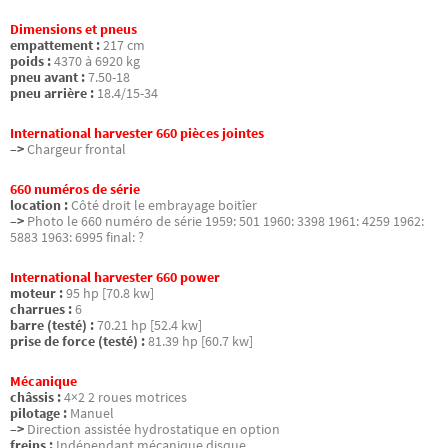
Dimensions et pneus
empattement :
217 cm
poids :
4370 à 6920 kg
pneu avant :
7.50-18
pneu arrière :
18.4/15-34
International harvester 660 pièces jointes
–>
Chargeur frontal
660 numéros de série
location :
Côté droit le embrayage boitîer
–>
Photo le 660 numéro de série 1959: 501 1960: 3398 1961: 4259 1962:
5883 1963: 6995 final: ?
International harvester 660 power
moteur :
95 hp [70.8 kw]
charrues :
6
barre (testé) :
70.21 hp [52.4 kw]
prise de force (testé) :
81.39 hp [60.7 kw]
Mécanique
châssis :
4×2 2 roues motrices
pilotage :
Manuel
–>
Direction assistée hydrostatique en option
freins :
Indépendant mécanique disque