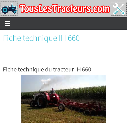
Passer
vers
le
contenu
Fiche technique IH 660
Fiche technique du tracteur IH 660