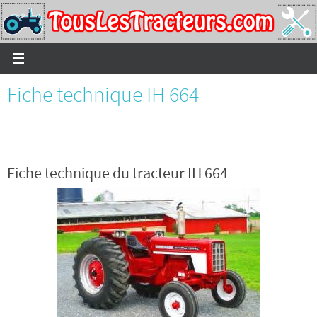
Passer
vers
le
contenu
Fiche technique IH 664
Fiche technique du tracteur IH 664