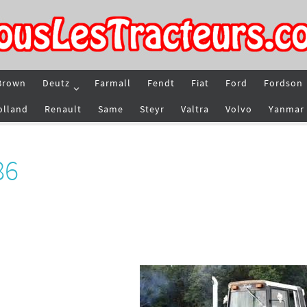
Brown
Deutz
Farmall
Fendt
Fiat
Ford
Fordson
olland
Renault
Same
Steyr
Valtra
Volvo
Yanmar
86