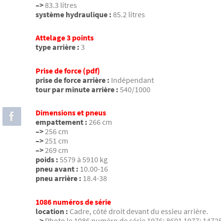
–>
83.3 litres
système hydraulique :
85.2 litres
Attelage 3 points
type arrière :
3
Prise de force (pdf)
prise de force arrière :
Indépendant
tour par minute arrière :
540/1000
Dimensions et pneus
empattement :
266 cm
–>
256 cm
–>
251 cm
–>
269 cm
poids :
5579 à 5910 kg
pneu avant :
10.00-16
pneu arrière :
18.4-38
1086 numéros de série
location :
Cadre, côté droit devant du essieu arrière.
–>
Photo le 1086 numéro de série 1976: 8601 1977: 1472