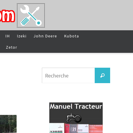
IH
Izeki
John Deere
Kubota
Zetor
Search
Recherche
for: