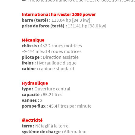
International harvester 1086 power
barre (testé) :
113.04 hp [84.3 kw]
prise de force (testé) :
131.41 hp [98.0 kw]
Mécanique
châssis :
4×2 2 roues motrices
–>
4×4 mfwd 4 roues motrices
pilotage :
Direction assistée
freins :
Hydraulique disque
cabine :
cabinee standard
Hydraulique
type :
Ouverture central
capacité :
85.2 litres
vannes :
2
pompe flux :
45.4 litres par minute
électricité
terre :
Nétagif à la terre
système de charge :
Alternateur