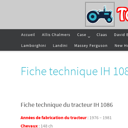
Passer
vers
le
contenu
Passer
Accueil
Allis Chalmers
Case
Claas
David 
vers
le
contenu
Lamborghini
Landini
Massey Ferguson
New H
Fiche technique IH 10
Fiche technique du tracteur IH 1086
Années de fabrication du tracteur
:
1976 – 1981
Chevaux
:
148 ch