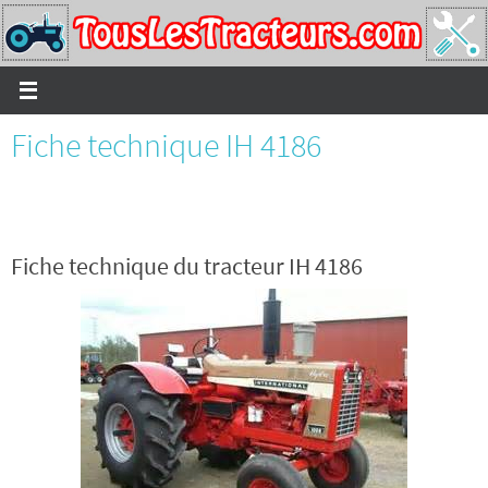
Passer
vers
le
contenu
Fiche technique IH 4186
Fiche technique du tracteur IH 4186