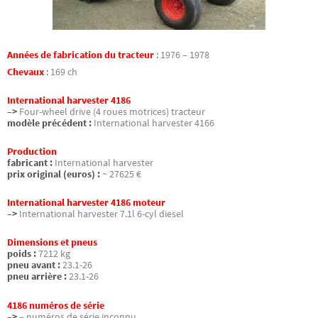
Années de fabrication du tracteur
:
1976 – 1978
Chevaux
:
169 ch
International harvester 4186
–>
Four-wheel drive (4 roues motrices) tracteur
modèle précédent :
International harvester 4166
Production
fabricant :
International harvester
prix original (euros) :
~ 27625 €
International harvester 4186 moteur
–>
International harvester 7.1l 6-cyl diesel
Dimensions et pneus
poids :
7212 kg
pneu avant :
23.1-26
pneu arrière :
23.1-26
4186 numéros de série
–>
– numéros de série inconnu