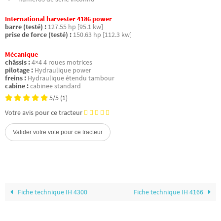
International harvester 4186 power
barre (testé) :
127.55 hp [95.1 kw]
prise de force (testé) :
150.63 hp [112.3 kw]
Mécanique
châssis :
4×4 4 roues motrices
pilotage :
Hydraulique power
freins :
Hydraulique étendu tambour
cabine :
cabinee standard
5/5
(1)
Votre avis pour ce tracteur
Fiche technique IH 4300
Fiche technique IH 4166