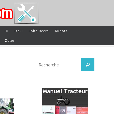
IH
Izeki
John Deere
Kubota
Zetor
Search
Recherche
for: