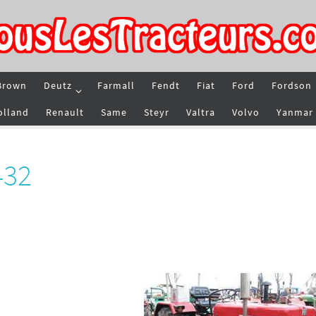
Brown
Deutz
Farmall
Fendt
Fiat
Ford
Fordson
olland
Renault
Same
Steyr
Valtra
Volvo
Yanmar
432