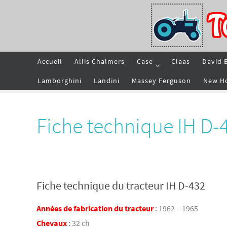
Passer
vers
le
contenu
Passer
Accueil
Allis Chalmers
Case
Claas
David 
vers
le
contenu
Lamborghini
Landini
Massey Ferguson
New H
Fiche technique IH D-
Fiche technique du tracteur IH D-432
Années de fabrication du tracteur
:
1962 – 1965
Chevaux
:
32 ch