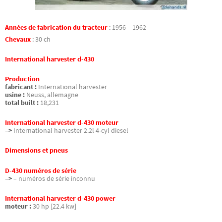
Années de fabrication du tracteur
:
1956 – 1962
Chevaux
:
30 ch
International harvester d-430
Production
fabricant :
International harvester
usine :
Neuss, allemagne
total built :
18,231
International harvester d-430 moteur
–>
International harvester 2.2l 4-cyl diesel
Dimensions et pneus
D-430 numéros de série
–>
– numéros de série inconnu
International harvester d-430 power
moteur :
30 hp [22.4 kw]