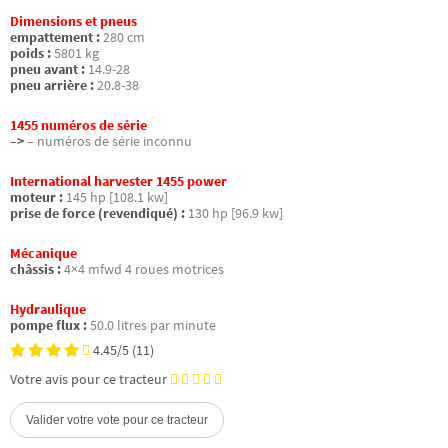
Dimensions et pneus
empattement :
280 cm
poids :
5801 kg
pneu avant :
14.9-28
pneu arrière :
20.8-38
1455 numéros de série
–>
– numéros de série inconnu
International harvester 1455 power
moteur :
145 hp [108.1 kw]
prise de force (revendiqué) :
130 hp [96.9 kw]
Mécanique
châssis :
4×4 mfwd 4 roues motrices
Hydraulique
pompe flux :
50.0 litres par minute
4.45/5
(11)
Votre avis pour ce tracteur