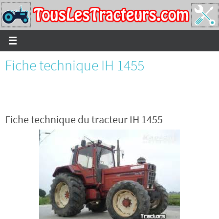
Passer
vers
le
contenu
Fiche technique IH 1455
Fiche technique du tracteur IH 1455