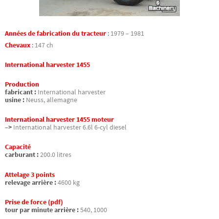
Années de fabrication du tracteur
:
1979 – 1981
Chevaux
:
147 ch
International harvester 1455
Production
fabricant :
International harvester
usine :
Neuss, allemagne
International harvester 1455 moteur
–>
International harvester 6.6l 6-cyl diesel
Capacité
carburant :
200.0 litres
Attelage 3 points
relevage arrière :
4600 kg
Prise de force (pdf)
tour par minute arrière :
540, 1000