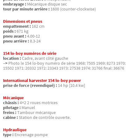
embrayage :
Mécanique disque sec
tour par minute arrière :
1600 (counter-clockwise)
Dimensions et pneus
empattement :
162 cm
poids :
671 kg
pneu avant :
4.00-12
pneu arrière :
8.3-24
154 lo-boy numéros de série
location :
Cadre, avant côté gauche
–>
Photo le 154 lo-boy numéro de série 1968: 7505 1969: 8273 1970:
15502 1971: 20332 1972: 23343 1973: 27538 1974: 31766 final: 36676
International harvester 154 lo-boy power
prise de force (revendiqué) :
14 hp [10.4 kw]
Mécanique
châssis :
4×2 2 roues motrices
pilotage :
Manuel
freins :
Tambour mécanique
cabine :
Station de contrôle ouverte.
Hydraulique
type :
Encrenage pompe