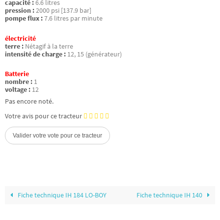
capacité :
6.6 litres
pression :
2000 psi [137.9 bar]
pompe flux :
7.6 litres par minute
électricité
terre :
Nétagif à la terre
intensité de charge :
12, 15 (générateur)
Batterie
nombre :
1
voltage :
12
Pas encore noté.
Votre avis pour ce tracteur
Fiche technique IH 184 LO-BOY
Fiche technique IH 140