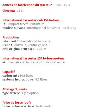
Années de fabrication du tracteur
:
1968 – 1974
Chevaux
:
15 ch
International harvester cub 154 lo-boy
–>
Compact tracteur utilitaire
modèle suivant :
International harvester 185 lo-boy
Production
fabricant :
International harvester
usine :
Louisville, kentucky, usa
prix original (euros) :
~ 2040 €
International harvester 154 lo-boy moteur
–>
International harvester 1.0l 4-cyl essence
Capacité
carburant :
30.3 litres
système hydraulique :
6.6 litres
Attelage 3 points
type arrière :
I (en option)
Prise de force (pdf)
prise de force arrière :
Indépendant