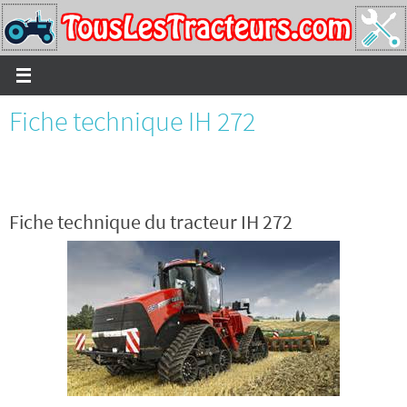
Passer
vers
le
contenu
Fiche technique IH 272
Fiche technique du tracteur IH 272