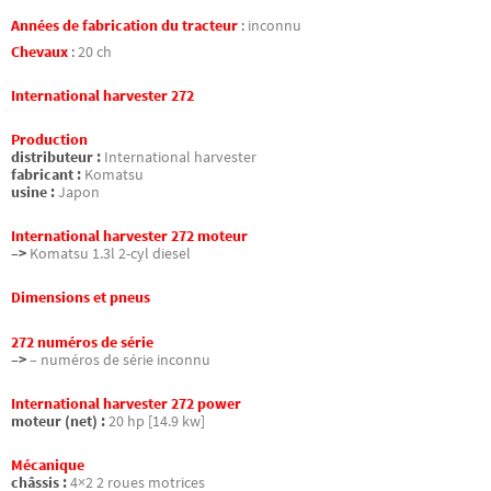
Années de fabrication du tracteur
:
inconnu
Chevaux
:
20 ch
International harvester 272
Production
distributeur :
International harvester
fabricant :
Komatsu
usine :
Japon
International harvester 272 moteur
–>
Komatsu 1.3l 2-cyl diesel
Dimensions et pneus
272 numéros de série
–>
– numéros de série inconnu
International harvester 272 power
moteur (net) :
20 hp [14.9 kw]
Mécanique
châssis :
4×2 2 roues motrices