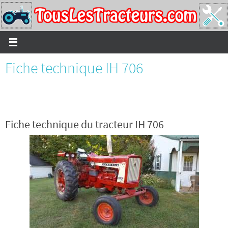
Passer
vers
le
contenu
Fiche technique IH 706
Fiche technique du tracteur IH 706