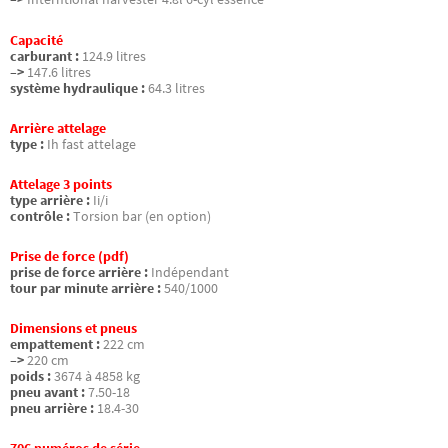
Capacité
carburant :
124.9 litres
–>
147.6 litres
système hydraulique :
64.3 litres
Arrière attelage
type :
Ih fast attelage
Attelage 3 points
type arrière :
Ii/i
contrôle :
Torsion bar (en option)
Prise de force (pdf)
prise de force arrière :
Indépendant
tour par minute arrière :
540/1000
Dimensions et pneus
empattement :
222 cm
–>
220 cm
poids :
3674 à 4858 kg
pneu avant :
7.50-18
pneu arrière :
18.4-30