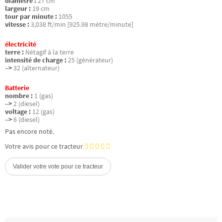
diamètre :
27 cm
largeur :
19 cm
tour par minute :
1055
vitesse :
3,038 ft/min [925.98 mètre/minute]
électricité
terre :
Nétagif à la terre
intensité de charge :
25 (générateur)
–>
32 (alternateur)
Batterie
nombre :
1 (gas)
–>
2 (diesel)
voltage :
12 (gas)
–>
6 (diesel)
Pas encore noté.
Votre avis pour ce tracteur