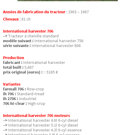
Années de fabrication du tracteur
:
1963 – 1967
Chevaux
:
81 ch
International harvester 706
–>
Tracteur à chenille standard
modèle suivant :
International harvester 756
série suivante :
International harvester 806
Production
fabricant :
International harvester
total built :
5,487
prix original (euros) :
~ 5185 €
Variantes
farmall 706 :
Row-crop
ih 706 :
Standard-tread
ih 2706 :
Industriel
706 hi-clear :
High-crop
International harvester 706 moteurs
–>
International harvester 4.6l 6-cyl diesel
–>
International harvester 5.1l 6-cyl diesel
–>
International harvester 4.3l 6-cyl essence
–>
Interntional harvester 4.8l 6-cyl essence