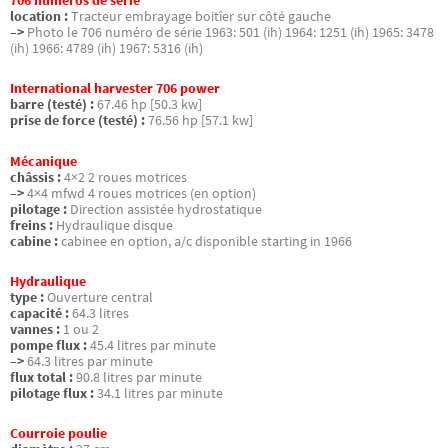
706 numéros de série
location :
Tracteur embrayage boitîer sur côté gauche
–>
Photo le 706 numéro de série 1963: 501 (ih) 1964: 1251 (ih) 1965: 3478
(ih) 1966: 4789 (ih) 1967: 5316 (ih)
International harvester 706 power
barre (testé) :
67.46 hp [50.3 kw]
prise de force (testé) :
76.56 hp [57.1 kw]
Mécanique
châssis :
4×2 2 roues motrices
–>
4×4 mfwd 4 roues motrices (en option)
pilotage :
Direction assistée hydrostatique
freins :
Hydraulique disque
cabine :
cabinee en option, a/c disponible starting in 1966
Hydraulique
type :
Ouverture central
capacité :
64.3 litres
vannes :
1 ou 2
pompe flux :
45.4 litres par minute
–>
64.3 litres par minute
flux total :
90.8 litres par minute
pilotage flux :
34.1 litres par minute
Courroie poulie