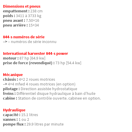
Dimensions et pneus
empattement :
238 cm
poids :
3411 à 3733 kg
pneu avant :
7.50×16
pneu arrière :
15×34
844-s numéros de série
–>
– numéros de série inconnu
International harvester 844-s power
moteur :
87 hp [64.9 kw]
prise de force (revendiqué) :
73 hp [54.4 kw]
Mécanique
châssis :
4×2 2 roues motrices
–>
4×4 mfwd 4 roues motrices (en option)
pilotage :
Direction assistée hydrostatique
freins :
Différentiel disque hydraulique à bain d’huile
cabine :
Station de contrôle ouverte. cabinee en option.
Hydraulique
capacité :
15.1 litres
vannes :
1 ou 2
pompe flux :
29.9 litres par minute