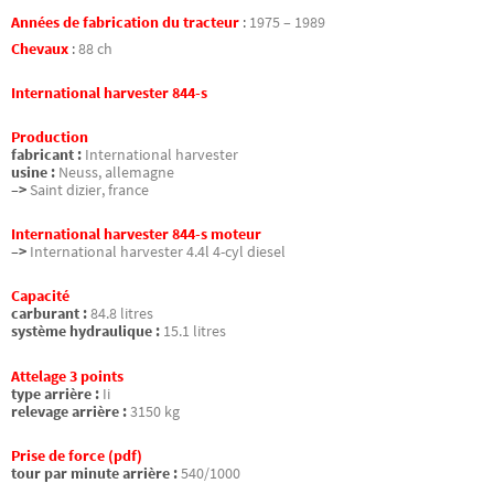
Années de fabrication du tracteur
:
1975 – 1989
Chevaux
:
88 ch
International harvester 844-s
Production
fabricant :
International harvester
usine :
Neuss, allemagne
–>
Saint dizier, france
International harvester 844-s moteur
–>
International harvester 4.4l 4-cyl diesel
Capacité
carburant :
84.8 litres
système hydraulique :
15.1 litres
Attelage 3 points
type arrière :
Ii
relevage arrière :
3150 kg
Prise de force (pdf)
tour par minute arrière :
540/1000