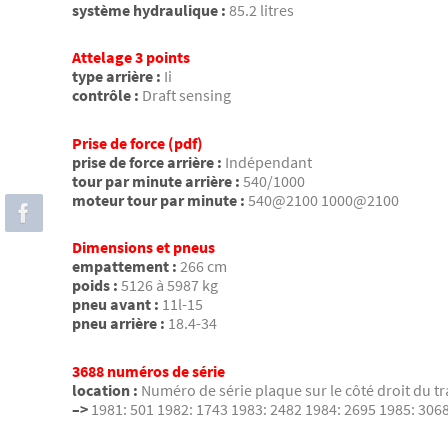
système hydraulique :
85.2 litres
Attelage 3 points
type arrière :
Ii
contrôle :
Draft sensing
Prise de force (pdf)
prise de force arrière :
Indépendant
tour par minute arrière :
540/1000
moteur tour par minute :
540@2100 1000@2100
Dimensions et pneus
empattement :
266 cm
poids :
5126 à 5987 kg
pneu avant :
11l-15
pneu arrière :
18.4-34
3688 numéros de série
location :
Numéro de série plaque sur le côté droit du tr
–>
1981: 501 1982: 1743 1983: 2482 1984: 2695 1985: 306