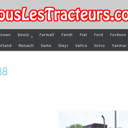
Brown
Deutz
Farmall
Fendt
Fiat
Ford
Fordson
olland
Renault
Same
Steyr
Valtra
Volvo
Yanmar
88