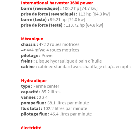
International harvester 3688 power
barre (revendiqué) :
100.2 hp [74.7 kw]
prise de force (revendiqué) :
113 hp [84.3 kw]
barre (testé) :
99.21 hp [74.0 kw]
prise de force (testé) :
113.72 hp [84.8 kw]
Mécanique
châssis :
4×2 2 roues motrices
–>
4×4 mfwd 4 roues motrices
pilotage :
Power
freins :
Disque hydraulique à bain d’huile
cabine :
cabinee standard avec chauffage et a/c. en opti
Hydraulique
type :
Fermé center
capacité :
85.2 litres
vannes :
2 à 4
pompe flux :
68.1 litres par minute
flux total :
102.2 litres par minute
pilotage flux :
45.4 litres par minute
électricité