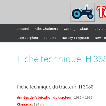
Passer
vers
le
contenu
Passer
Accueil
Allis Chalmers
Case
Claas
David 
vers
le
contenu
Lamborghini
Landini
Massey Ferguson
New H
Fiche technique IH 36
Fiche technique du tracteur IH 3688
Années de fabrication du tracteur
:
1981 – 1985
Chevaux
:
124 ch