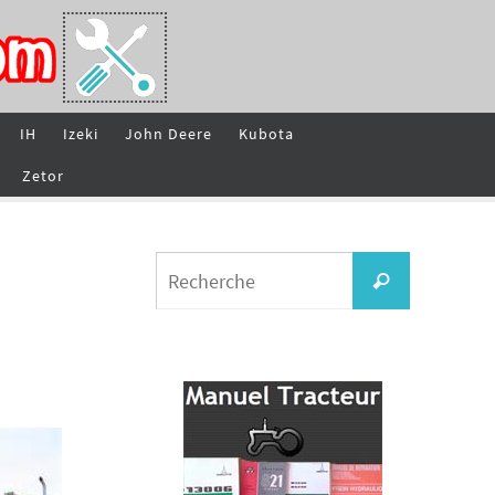
IH
Izeki
John Deere
Kubota
Zetor
Search
Recherche
for: