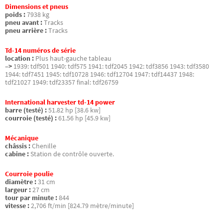
Dimensions et pneus
poids :
7938 kg
pneu avant :
Tracks
pneu arrière :
Tracks
Td-14 numéros de série
location :
Plus haut-gauche tableau
–>
1939: tdf501 1940: tdf575 1941: tdf2045 1942: tdf3856 1943: tdf3580
1944: tdf7451 1945: tdf10728 1946: tdf12704 1947: tdf14437 1948:
tdf21027 1949: tdf23357 final: tdf26759
International harvester td-14 power
barre (testé) :
51.82 hp [38.6 kw]
courroie (testé) :
61.56 hp [45.9 kw]
Mécanique
châssis :
Chenille
cabine :
Station de contrôle ouverte.
Courroie poulie
diamètre :
31 cm
largeur :
27 cm
tour par minute :
844
vitesse :
2,706 ft/min [824.79 mètre/minute]