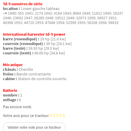
Td-9 numéros de série
location :
Lower-gauche tableau
–>
1940: 501 1941: 2174 1942: 4164 1943: 8664 1944: 11912 1945: 18247
1946: 23692 1947: 26289 1948: 19512 1949: 32973 1950: 36927 1951:
40398 1952: 44710 1953: 47848 1954: 52599 1955: 56208 1956: 58819
International harvester td-9 power
barre (revendiqué) :
29 hp [21.6 kw]
courroie (revendiqué) :
39 hp [29.1 kw]
barre (testé) :
39.50 hp [29.5 kw]
courroie (testé) :
46.69 hp [34.8 kw]
Mécanique
châssis :
Chenille
freins :
Bande contractante
cabine :
Station de contrôle ouverte.
Batterie
nombre :
2
voltage :
6
Pas encore noté.
Votre avis pour ce tracteur