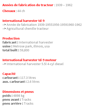
Années de fabrication du tracteur
:
1939 – 1962
Chevaux
:
44 ch
International harvester td-9
–>
Année de fabrication 1939-19551956-19591960-1962
–>
Agricultural chenille tracteur
Production
fabricant :
International harvester
usine :
Melrose park, illinois, usa
total built :
59,800
International harvester td-9 moteur
–>
International harvester 5.5l 4-cyl diesel
Capacité
carburant :
117.3 litres
aux. carburant :
2.6 litres
Dimensions et pneus
poids :
4898 kg
pneu avant :
Tracks
pneu arrière :
Tracks