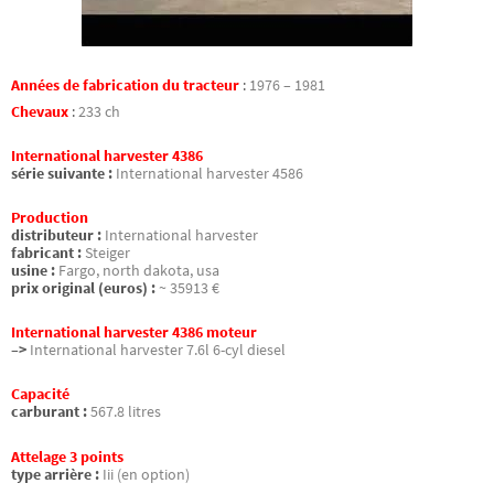
Années de fabrication du tracteur
:
1976 – 1981
Chevaux
:
233 ch
International harvester 4386
série suivante :
International harvester 4586
Production
distributeur :
International harvester
fabricant :
Steiger
usine :
Fargo, north dakota, usa
prix original (euros) :
~ 35913 €
International harvester 4386 moteur
–>
International harvester 7.6l 6-cyl diesel
Capacité
carburant :
567.8 litres
Attelage 3 points
type arrière :
Iii (en option)