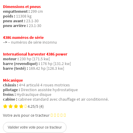
Dimensions et pneus
empattement :
299 cm
poids :
11308 kg
pneu avant :
23.1-30
pneu arrière :
23.1-30
4386 numéros de série
–>
– numéros de série inconnu
International harvester 4386 power
moteur :
230 hp [171.5 kw]
barre (revendiqué) :
176 hp [131.2 kw]
barre (testé) :
169.42 hp [126.3 kw]
Mécanique
châssis :
4×4 articulé 4 roues motrices
pilotage :
Direction assistée hydrostatique
freins :
Hydraulique disque
cabine :
cabinee standard avec chauffage et air conditionné.
4.25/5
(4)
Votre avis pour ce tracteur