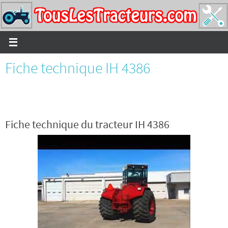
Passer
vers
le
contenu
Fiche technique IH 4386
Fiche technique du tracteur IH 4386