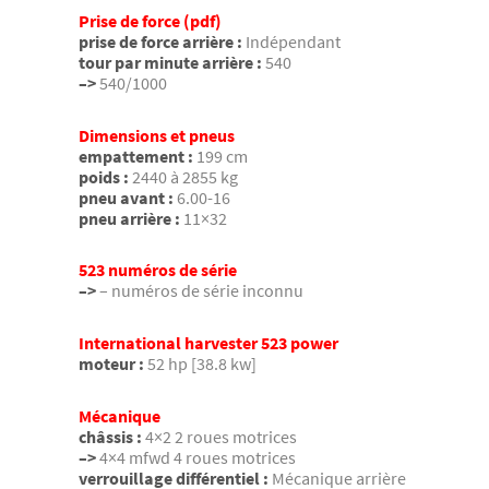
Prise de force (pdf)
prise de force arrière :
Indépendant
tour par minute arrière :
540
–>
540/1000
Dimensions et pneus
empattement :
199 cm
poids :
2440 à 2855 kg
pneu avant :
6.00-16
pneu arrière :
11×32
523 numéros de série
–>
– numéros de série inconnu
International harvester 523 power
moteur :
52 hp [38.8 kw]
Mécanique
châssis :
4×2 2 roues motrices
–>
4×4 mfwd 4 roues motrices
verrouillage différentiel :
Mécanique arrière