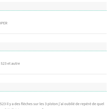
SUPER
 523 et autre
3 il y a des flèches sur les 3 piston j’ai oublié de repéré de quel