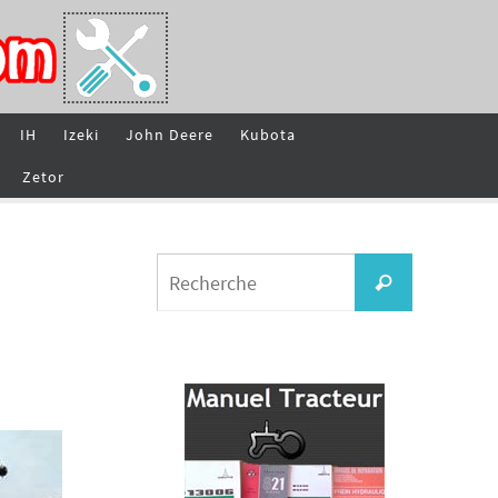
IH
Izeki
John Deere
Kubota
Zetor
Search
Recherche
for: