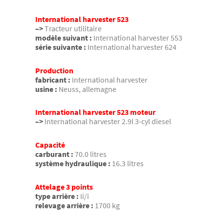
International harvester 523
–>
Tracteur utilitaire
modèle suivant :
International harvester 553
série suivante :
International harvester 624
Production
fabricant :
International harvester
usine :
Neuss, allemagne
International harvester 523 moteur
–>
International harvester 2.9l 3-cyl diesel
Capacité
carburant :
70.0 litres
système hydraulique :
16.3 litres
Attelage 3 points
type arrière :
Ii/i
relevage arrière :
1700 kg