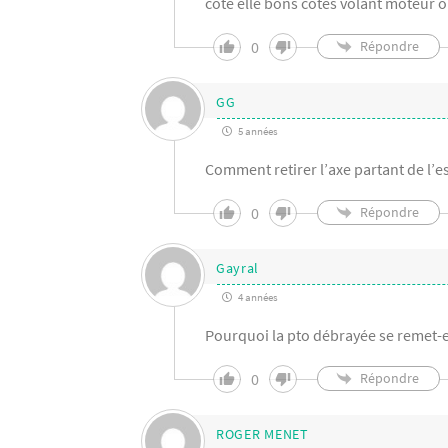
côté elle bons côtés volant moteur o
0
Répondre
GG
5 années
Comment retirer l’axe partant de l’es
0
Répondre
Gayral
4 années
Pourquoi la pto débrayée se remet-e
0
Répondre
ROGER MENET