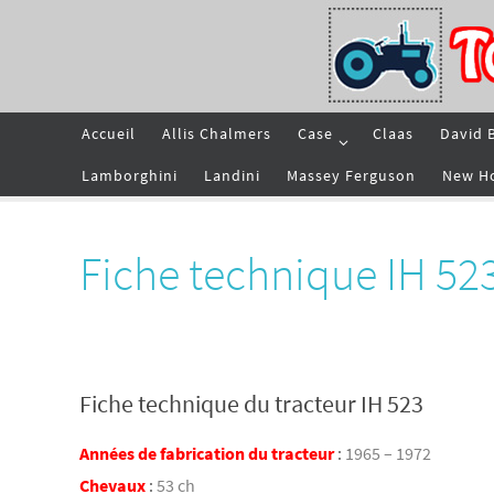
Passer
vers
le
contenu
Passer
Accueil
Allis Chalmers
Case
Claas
David 
vers
le
contenu
Lamborghini
Landini
Massey Ferguson
New H
Fiche technique IH 52
Fiche technique du tracteur IH 523
Années de fabrication du tracteur
:
1965 – 1972
Chevaux
:
53 ch