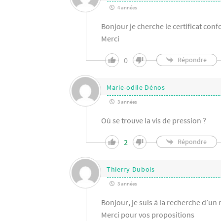
4 années
Bonjour je cherche le certificat conf
Merci
0
Répondre
Marie-odile Dénos
3 années
Où se trouve la vis de pression ?
2
Répondre
Thierry Dubois
3 années
Bonjour, je suis à la recherche d’u
Merci pour vos propositions