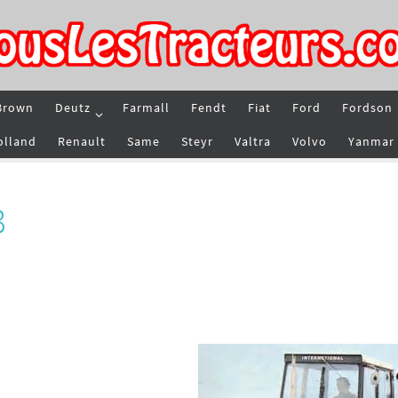
Brown
Deutz
Farmall
Fendt
Fiat
Ford
Fordson
olland
Renault
Same
Steyr
Valtra
Volvo
Yanmar
3