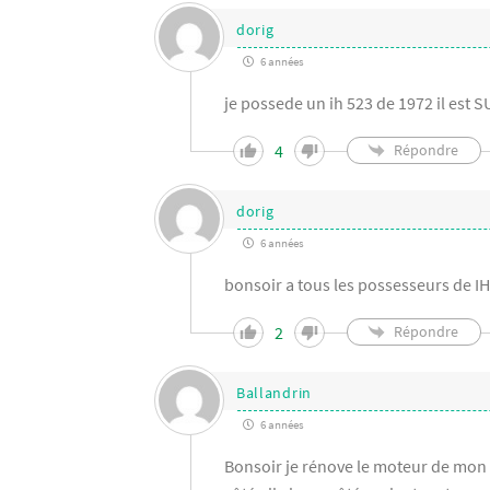
dorig
6 années
je possede un ih 523 de 1972 il est 
4
Répondre
dorig
6 années
bonsoir a tous les possesseurs de IH
2
Répondre
Ballandrin
6 années
Bonsoir je rénove le moteur de mon 52