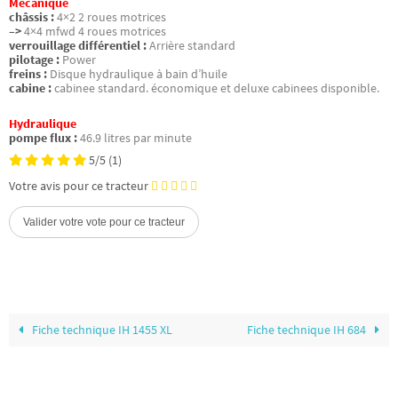
Mécanique
châssis :
4×2 2 roues motrices
–>
4×4 mfwd 4 roues motrices
verrouillage différentiel :
Arrière standard
pilotage :
Power
freins :
Disque hydraulique à bain d’huile
cabine :
cabinee standard. économique et deluxe cabinees disponible.
Hydraulique
pompe flux :
46.9 litres par minute
5/5
(1)
Votre avis pour ce tracteur
Fiche technique IH 1455 XL
Fiche technique IH 684