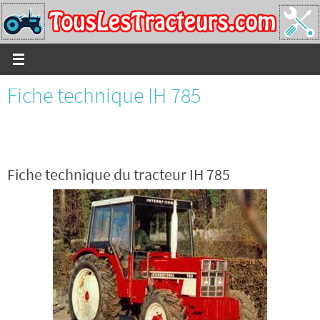
Passer
vers
le
contenu
Fiche technique IH 785
Fiche technique du tracteur IH 785