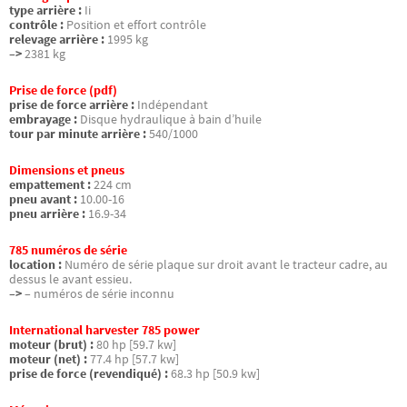
type arrière :
Ii
contrôle :
Position et effort contrôle
relevage arrière :
1995 kg
–>
2381 kg
Prise de force (pdf)
prise de force arrière :
Indépendant
embrayage :
Disque hydraulique à bain d’huile
tour par minute arrière :
540/1000
Dimensions et pneus
empattement :
224 cm
pneu avant :
10.00-16
pneu arrière :
16.9-34
785 numéros de série
location :
Numéro de série plaque sur droit avant le tracteur cadre, au
dessus le avant essieu.
–>
– numéros de série inconnu
International harvester 785 power
moteur (brut) :
80 hp [59.7 kw]
moteur (net) :
77.4 hp [57.7 kw]
prise de force (revendiqué) :
68.3 hp [50.9 kw]